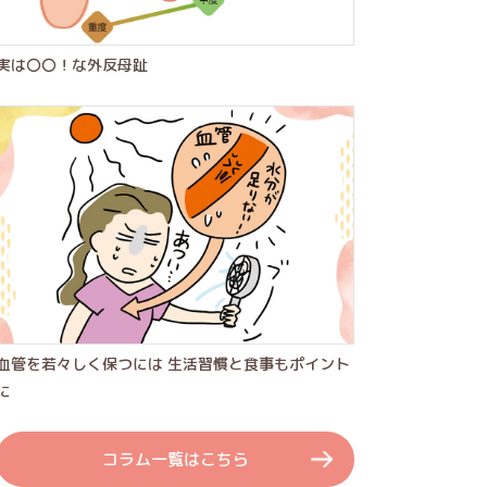
実は〇〇！な外反母趾
血管を若々しく保つには 生活習慣と食事もポイント
に
コラム一覧はこちら