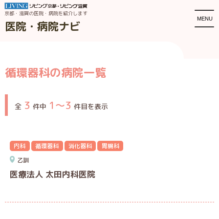
京都・滋賀の医院・病院を紹介します
MENU
医院・病院ナビ
循環器科の病院一覧
3
1〜3
全
件中
件目を表示
内科
循環器科
消化器科
胃腸科
乙訓
医療法人 太田内科医院