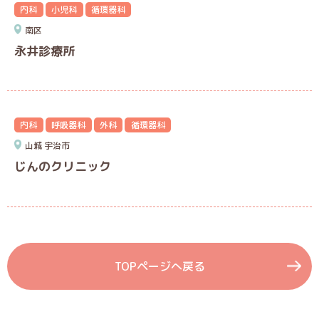
内科
小児科
循環器科
南区
永井診療所
内科
呼吸器科
外科
循環器科
山城
宇治市
じんのクリニック
TOPページへ戻る