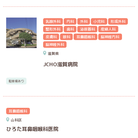
乳腺外科
内科
外科
小児科
形成外科
整形外科
歯科
泌尿器科
産婦人科
皮膚科
眼科
耳鼻咽喉科
脳神経内科
脳神経外科
滋賀県
JCHO滋賀病院
駐車場あり
耳鼻咽喉科
山科区
ひろた耳鼻咽喉科医院