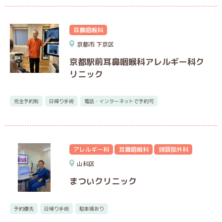
耳鼻咽喉科
京都市
下京区
京都駅前耳鼻咽喉科アレルギー科ク
リニック
完全予約制
日帰り手術
電話・インターネットで予約可
アレルギー科
耳鼻咽喉科
頭頚部外科
山科区
まついクリニック
予約優先
日帰り手術
駐車場あり