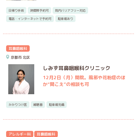
日帰り手術
時間帯予約可
院内バリアフリー対応
電話・インターネットで予約可
駐車場あり
耳鼻咽喉科
京都市
北区
しみず耳鼻咽喉科クリニック
12月2日（月）開院。風邪や花粉症のほ
か“聞こえ”の相談も可
かかりつけ医
補聴器
駐車場完備
アレルギー科
耳鼻咽喉科