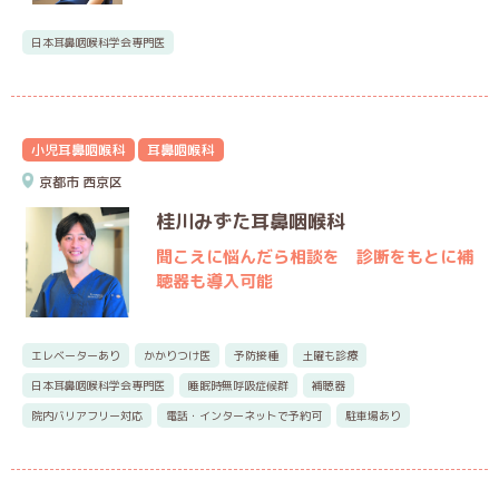
日本耳鼻咽喉科学会専門医
小児耳鼻咽喉科
耳鼻咽喉科
京都市
西京区
桂川みずた耳鼻咽喉科
聞こえに悩んだら相談を 診断をもとに補
聴器も導入可能
エレベーターあり
かかりつけ医
予防接種
土曜も診療
日本耳鼻咽喉科学会専門医
睡眠時無呼吸症候群
補聴器
院内バリアフリー対応
電話・インターネットで予約可
駐車場あり