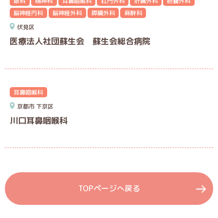
眼科
精神科
耳鼻咽喉科
肛門外科
肝臓外科
胆嚢外科
脳神経内科
脳神経外科
膵臓外科
麻酔科
伏見区
医療法人社団蘇生会 蘇生会総合病院
耳鼻咽喉科
京都市
下京区
川口耳鼻咽喉科
TOPページへ戻る