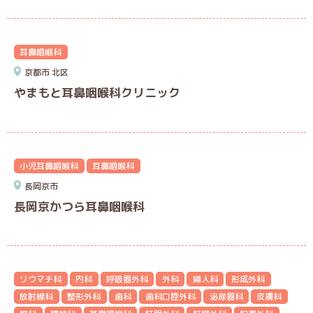
耳鼻咽喉科
京都市
北区
やまもと耳鼻咽喉科クリニック
小児耳鼻咽喉科
耳鼻咽喉科
長岡京市
長岡京かつら耳鼻咽喉科
リウマチ科
内科
呼吸器外科
外科
婦人科
形成外科
放射線科
整形外科
歯科
歯科口腔外科
泌尿器科
皮膚科