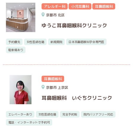
アレルギー科
小児耳鼻科
耳鼻咽喉科
京都市
北区
ゆうこ耳鼻咽喉科クリニック
予約優先
女性医師在籍
新規開院
日本耳鼻咽喉科学会専門医
駐車場あり
耳鼻咽喉科
京都市
上京区
耳鼻咽喉科 いぐちクリニック
エレベーターあり
女性医師在籍
完全予約制
院内バリアフリー対応
電話・インターネットで予約可