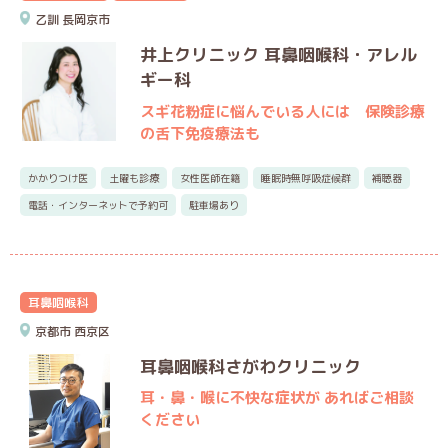
乙訓
長岡京市
井上クリニック 耳鼻咽喉科・アレル
ギー科
スギ花粉症に悩んでいる人には 保険診療
の舌下免疫療法も
かかりつけ医
土曜も診療
女性医師在籍
睡眠時無呼吸症候群
補聴器
電話・インターネットで予約可
駐車場あり
耳鼻咽喉科
京都市
西京区
耳鼻咽喉科さがわクリニック
耳・鼻・喉に不快な症状が あればご相談
ください