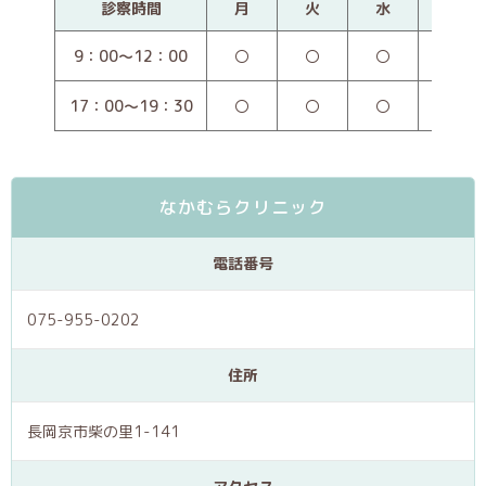
診察時間
月
火
水
木
9：00～12：00
〇
〇
〇
〇
17：00～19：30
〇
〇
〇
／
なかむらクリニック
電話番号
075-955-0202
住所
長岡京市柴の里1-141